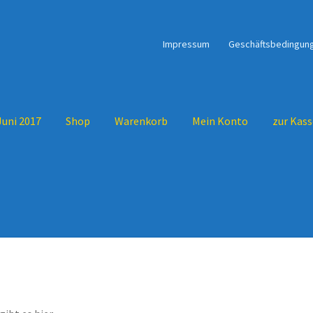
Impressum
Geschäftsbedingun
Juni 2017
Shop
Warenkorb
Mein Konto
zur Kass
 Juni 2017
Warenkorb
Mein Konto
zur Kasse
Wie alles begann