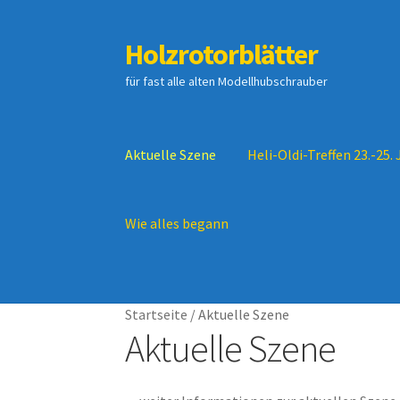
Holzrotorblätter
Zur
Zum
Navigation
Inhalt
für fast alle alten Modellhubschrauber
springen
springen
Aktuelle Szene
Heli-Oldi-Treffen 23.-25. 
Wie alles begann
Start
Aktuelle Szene
Heli-Oldi-Treffen 23.-25.
Startseite
/
Aktuelle Szene
Geschäftsbedingungen
Impressum
Aktuelle Szene