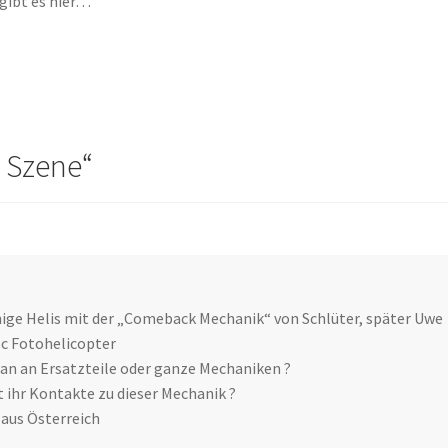
gibt es hier…
e Szene
“
inige Helis mit der „Comeback Mechanik“ von Schlüter, später Uwe
c Fotohelicopter
 an Ersatzteile oder ganze Mechaniken ?
t ihr Kontakte zu dieser Mechanik ?
aus Österreich