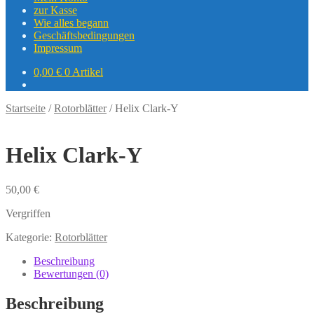
zur Kasse
Wie alles begann
Geschäftsbedingungen
Impressum
0,00
€
0 Artikel
Startseite
/
Rotorblätter
/
Helix Clark-Y
Helix Clark-Y
50,00
€
Vergriffen
Kategorie:
Rotorblätter
Beschreibung
Bewertungen (0)
Beschreibung