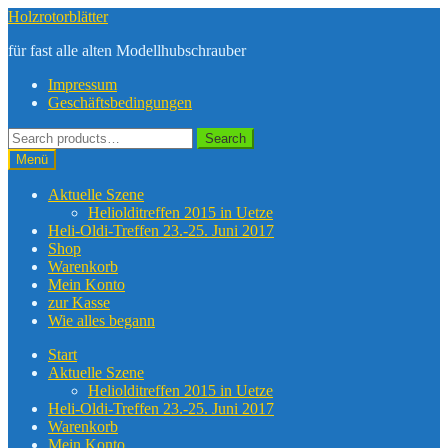
Zur
Zum
Holzrotorblätter
Navigation
Inhalt
für fast alle alten Modellhubschrauber
springen
springen
Impressum
Geschäftsbedingungen
Suche
Search
nach:
Menü
Aktuelle Szene
Heliolditreffen 2015 in Uetze
Heli-Oldi-Treffen 23.-25. Juni 2017
Shop
Warenkorb
Mein Konto
zur Kasse
Wie alles begann
Start
Aktuelle Szene
Heliolditreffen 2015 in Uetze
Heli-Oldi-Treffen 23.-25. Juni 2017
Warenkorb
Mein Konto