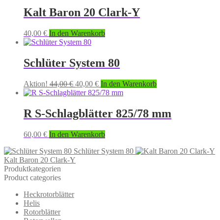
Kalt Baron 20 Clark-Y
40,00
€
In den Warenkorb
Schlüter System 80
Original
Current
Aktion!
44,00
€
40,00
€
In den Warenkorb
price
price
was:
is:
44,00 €.
40,00 €.
R S-Schlagblätter 825/78 mm
60,00
€
In den Warenkorb
Schlüter System 80
Kalt Baron 20 Clark-Y
Produktkategorien
Product categories
Heckrotorblätter
Helis
Rotorblätter