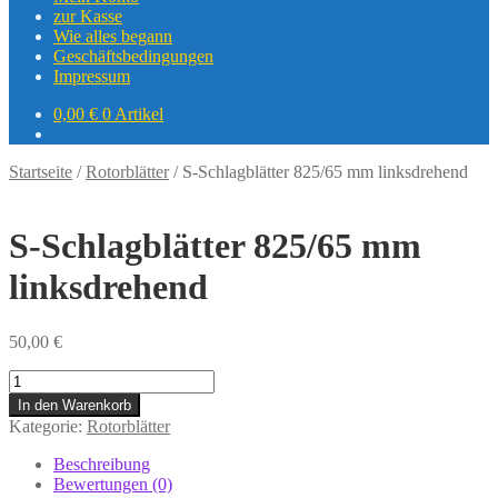
zur Kasse
Wie alles begann
Geschäftsbedingungen
Impressum
0,00
€
0 Artikel
Startseite
/
Rotorblätter
/
S-Schlagblätter 825/65 mm linksdrehend
S-Schlagblätter 825/65 mm
linksdrehend
50,00
€
S-
Schlagblätter
In den Warenkorb
825/65
Kategorie:
Rotorblätter
mm
linksdrehend
Beschreibung
quantity
Bewertungen (0)