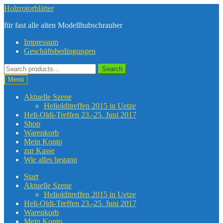
Zur
Zum
Holzrotorblätter
Navigation
Inhalt
für fast alle alten Modellhubschrauber
springen
springen
Impressum
Geschäftsbedingungen
Suche
Search
nach:
Menü
Aktuelle Szene
Heliolditreffen 2015 in Uetze
Heli-Oldi-Treffen 23.-25. Juni 2017
Shop
Warenkorb
Mein Konto
zur Kasse
Wie alles begann
Start
Aktuelle Szene
Heliolditreffen 2015 in Uetze
Heli-Oldi-Treffen 23.-25. Juni 2017
Warenkorb
Mein Konto