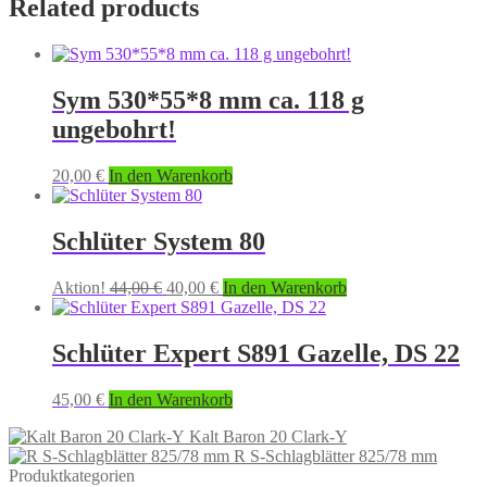
Related products
Sym 530*55*8 mm ca. 118 g
ungebohrt!
20,00
€
In den Warenkorb
Schlüter System 80
Original
Current
Aktion!
44,00
€
40,00
€
In den Warenkorb
price
price
was:
is:
44,00 €.
40,00 €.
Schlüter Expert S891 Gazelle, DS 22
45,00
€
In den Warenkorb
Kalt Baron 20 Clark-Y
R S-Schlagblätter 825/78 mm
Produktkategorien