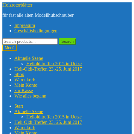
Zur
Zum
Holzrotorblätter
Navigation
Inhalt
für fast alle alten Modellhubschrauber
springen
springen
Impressum
Geschäftsbedingungen
Suche
Search
nach:
Menü
Aktuelle Szene
Heliolditreffen 2015 in Uetze
Heli-Oldi-Treffen 23.-25. Juni 2017
Shop
Warenkorb
Mein Konto
zur Kasse
Wie alles begann
Start
Aktuelle Szene
Heliolditreffen 2015 in Uetze
Heli-Oldi-Treffen 23.-25. Juni 2017
Warenkorb
Mein Konto