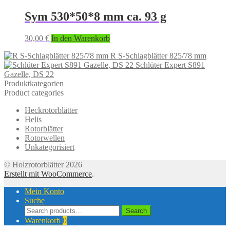
Sym 530*50*8 mm ca. 93 g
30,00
€
In den Warenkorb
R S-Schlagblätter 825/78 mm
Schlüter Expert S891
Gazelle, DS 22
Produktkategorien
Product categories
Heckrotorblätter
Helis
Rotorblätter
Rotorwellen
Unkategorisiert
© Holzrotorblätter 2026
Erstellt mit WooCommerce
.
Mein Konto
Suche
Suche
Search
nach:
Warenkorb
0