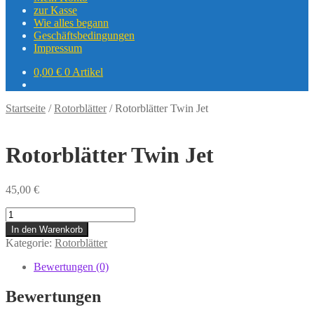
zur Kasse
Wie alles begann
Geschäftsbedingungen
Impressum
0,00
€
0 Artikel
Startseite
/
Rotorblätter
/
Rotorblätter Twin Jet
Rotorblätter Twin Jet
45,00
€
Rotorblätter
Twin
In den Warenkorb
Jet
Kategorie:
Rotorblätter
quantity
Bewertungen (0)
Bewertungen